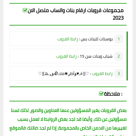
مجموعات قروبات ارقام بنات واتساب متصل الان
2023
ر
بوستات للبنات بس :
ابط القروب
ر
شباب وبنات سن 15 :
ابط القروب
ر
ابط القروب
♡|[څـ♥ﯟآﻃږ❀ﻣﺗﻧـ🥀ﯟ؏ـﮭ]|♡ :
ملاحظة :
بعض القروبات يغير المسؤولين عنها العناوين والصور، لذلك لسنا
مسؤولين عن ذلك، وأيضا قد تجد بعض الروابط لا تعمل بسبب
تغييرها من الادمن الخاص بالمجموعة، إذا لم تجد ضالتك فالموقع