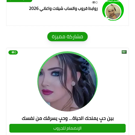
0
روابط قروب واتساب شيلات واغاني 2026
مشاركة مميزة
0
بين حبٍ يمنحك الحياة… وحبٍ يسرقك من نفسك
الإنضمام للجروب