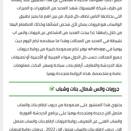
من طرف شركة الفيسبوك شهد العديد من التطويرات و الميزات
التي يحتاجها الناس تضاف كل فترة، من بين اهم ما يميز تطبيق
الواتساب هو قروبات يمكن لأي شخص انشائها وكذلك الانظمام اليها
من خلال رابطها ,لذا يبحث العديد من الاشخاص عن قروبات واتس اب
نشيطة في العديد من المجالات وهذا ما سنقدمه لكم اليوم حيث
نوفر لكم مجموعة كبيرة من روابط جروبات whatsapp يوميا في
جميع المجالات حسب كل الدول سواء العربية أو الأجنبية أو تصنيفات
مثلا الدردشة والتعارف، أرقام بنات، سياحة وسفر، النكث، معلومات
عامة و متخصصة، هذه الروابط متجددة يوميا.
جروبات واتس شمال, بنات وشباب
يحتوي هذا المنشور على مجموعة من جروب ارقام بنات واتساب
متصل الان جديدة ومتجددة يوميا على برنامج الدردشة الفورية
واتساب الغني عن التعريف، روابط قروبات ارقام بنات واتساب متصل
الان، جروب ارقام بنات واتساب متصل الان 2022 ، جروبات روابط قروبات