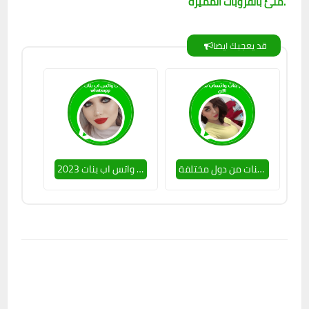
ملئ بالقروبات المميزة.
قد يعجبك ايضا
واتساب تطبيق تعارف بين الشباب وبنات من دول مختلفة
قروبات واتس اب بنات 2023 whatsapp