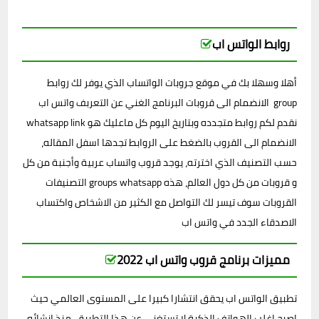
روابط الواتس اب
أهلا وسهلا بك في موقع جروبات الواتساب الذي يوفر لك روابط
الانضمام الى قروبات البرنامج الغني عن التعربف واتس اب group
whatsapp link نقدم لكم روابط متجدده وبتاريخ اليوم كل ماعليك هو
الانضمام الى القروب بالضغط على الروابط تجدها اسفل المقاله،
حسب التصنيف الذي اخترته، يوجد قروب واتساب عربية وأجنبة من كل
التصنيفات groups whatsapp و قروبات من كل دول العالم، هذه
القروبات سوف تيسر لك التواصل مع الكثير من الاشخاص واكتساب
الاصدقاء الجدد في واتس اب
مميزات برنامج قروب واتس اب 2022
تطبيق الواتس اب يحقق انتشارا كبيرا على المستوى العالمي حيث
اصبح اغلب الهواتف الذكية لا تستغني عن هذا التطبيق ,منذ إنشائه