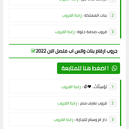
ر
بنات المملكة :
ابط القروب
ر
قروب صدفة حلوة :
ابط القروب
جروب ارقام بنات واتس اب متصل الان 2022
اضغط هنا للمتابعة !
ر
بًوٌسِتٌآتٌ.. 🖤🥀 :
ابط القروب
ر
قروب
:
ابط القروب
تعارف
مصر
ر
دار ام وسام للتجارة :
ابط القروب