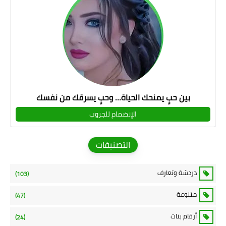
بين حبٍ يمنحك الحياة… وحبٍ يسرقك من نفسك
الإنضمام للجروب
التصنيفات
دردشة وتعارف
(103)
متنوعة
(47)
أرقام بنات
(24)