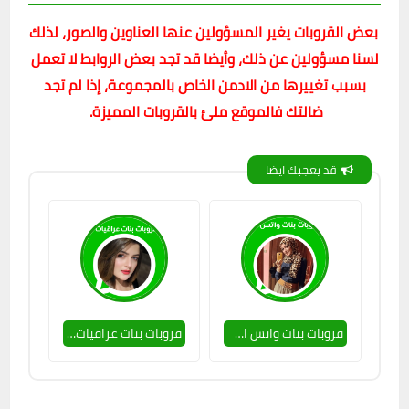
بعض القروبات يغير المسؤولين عنها العناوين والصور، لذلك
لسنا مسؤولين عن ذلك، وأيضا قد تجد بعض الروابط لا تعمل
بسبب تغييرها من الادمن الخاص بالمجموعة، إذا لم تجد
ضالتك فالموقع ملئ بالقروبات المميزة.
قد يعجبك ايضا
قروبات بنات واتس اب التعرف على بنات واتس اب 2023
قروبات بنات عراقيات | قروبات واتس بنات العراق جديدة 2022