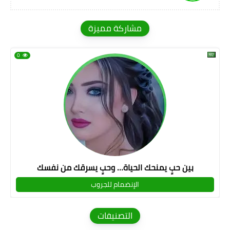
مشاركة مميزة
0
بين حبٍ يمنحك الحياة… وحبٍ يسرقك من نفسك
الإنضمام للجروب
التصنيفات